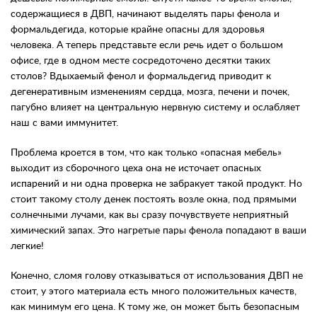
содержащиеся в ДВП, начинают выделять пары фенола и
формальдегида, которые крайне опасны для здоровья
человека. А теперь представьте если речь идет о большом
офисе, где в одном месте сосредоточено десятки таких
столов? Вдыхаемый фенол и формальдегид приводит к
дегенеративным изменениям сердца, мозга, печени и почек,
пагубно влияет на центральную нервную систему и ослабляет
наш с вами иммунитет.
Проблема кроется в том, что как только «опасная мебель»
выходит из сборочного цеха она не источает опасных
испарений и ни одна проверка не забракует такой продукт. Но
стоит такому столу денек постоять возле окна, под прямыми
солнечными лучами, как вы сразу почувствуете неприятный
химический запах. Это нагретые пары фенола попадают в ваши
легкие!
Конечно, сломя голову отказываться от использования ДВП не
стоит, у этого материала есть много положительных качеств,
как минимум его цена. К тому же, он может быть безопасным