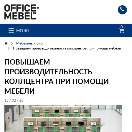
0
МЕНЮ
Мебельный блог
Повышаем производительность коллцентра при помощи мебели
ПОВЫШАЕМ
Каталог
ПРОИЗВОДИТЕЛЬНОСТЬ
О компании
КОЛЛЦЕНТРА ПРИ ПОМОЩИ
Доставка и сборка
МЕБЕЛИ
Гос. заказчикам
15 / 02 / 16
Клиенты
Заказ каталога