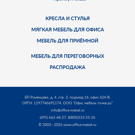
КРЕСЛА И СТУЛЬЯ
МЯГКАЯ МЕБЕЛЬ ДЛЯ ОФИСА
МЕБЕЛЬ ДЛЯ ПРИЁМНОЙ
МЕБЕЛЬ ДЛЯ ПЕРЕГОВОРНЫХ
РАСПРОДАЖА
БП Румянцево, д. 4, стр. 2, подъезд 16, офис 624-В.
ОРГН: 1197746691174,
ООО "Офис мебель точка ру"
info@office-mebel.ru
(495) 662-48-27
,
8(800)333-55-26
© 2003—2026 www.office-mebel.ru