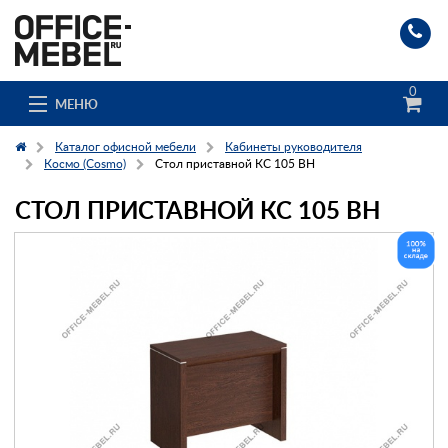
0
МЕНЮ
Каталог офисной мебели
Кабинеты руководителя
Космо (Cosmo)
Стол приставной КС 105 ВН
СТОЛ ПРИСТАВНОЙ КС 105 ВН
Каталог
О компании
Доставка и сборка
Гос. заказчикам
Клиенты
Заказ каталога