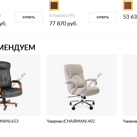
0
870х840х790
53 63
КУПИТЬ
КУПИТЬ
уб.
77 870
руб.
МЕНДУЕМ
RMAN) 653
Чаирман (CHAIRMAN) 402
Чаирма