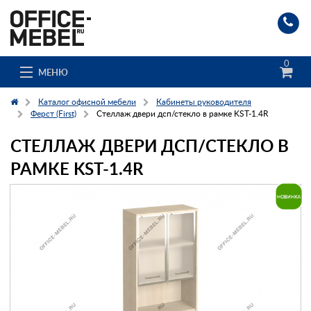
0
МЕНЮ
Каталог офисной мебели
Кабинеты руководителя
Ферст (First)
Стеллаж двери дсп/стекло в рамке KST-1.4R
СТЕЛЛАЖ ДВЕРИ ДСП/СТЕКЛО В
Каталог
РАМКЕ KST-1.4R
О компании
Доставка и сборка
Гос. заказчикам
Клиенты
Заказ каталога