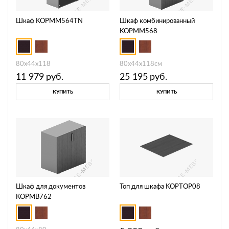
Шкаф KOPMM564TN
Шкаф комбинированный
KOPMM568
80х44х118
80х44х118см
11 979
руб.
25 195
руб.
КУПИТЬ
КУПИТЬ
Шкаф для документов
Топ для шкафа KOPTOP08
KOPMB762