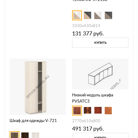
1030х430х814
131 377
руб.
КУПИТЬ
Низкий модуль шкафа
PVSATC3
Шкаф для одежды V-721
2770x610x800
491 317
руб.
КУПИТЬ