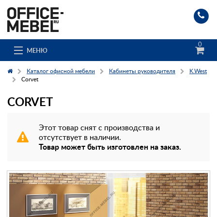
0
МЕНЮ
Каталог офисной мебели
Кабинеты руководителя
K.West
Corvet
CORVET
Каталог
О компании
Этот товар снят с производства и
отсутствует в наличии.
Доставка и сборка
Товар может быть изготовлен на заказ.
Гос. заказчикам
Клиенты
Заказ каталога