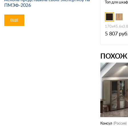
Топ для шкаф
ПМЭФ-2026
ЕЩЕ
170х45,6х3,
5 807
руб
ПОХОЖ
Консул
(Россия)