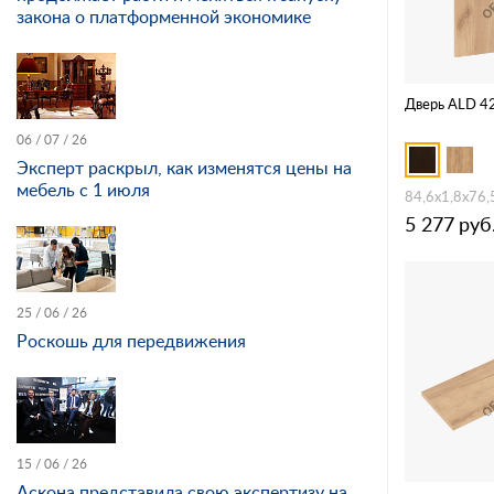
закона о платформенной экономике
Дверь ALD 4
06 / 07 / 26
Эксперт раскрыл, как изменятся цены на
мебель с 1 июля
84,6х1,8х76,
5 277
руб
25 / 06 / 26
Роскошь для передвижения
15 / 06 / 26
Аскона представила свою экспертизу на