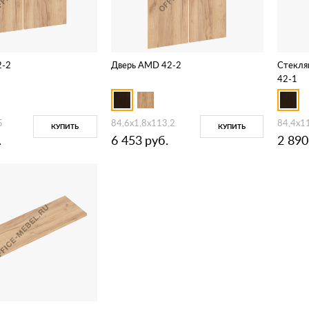
2-2
Дверь AMD 42-2
Стекля
42-1
5
84,6х1,8х113,2
84,4х1
КУПИТЬ
КУПИТЬ
.
6 453
руб.
2 890