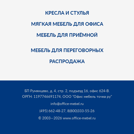
КРЕСЛА И СТУЛЬЯ
МЯГКАЯ МЕБЕЛЬ ДЛЯ ОФИСА
МЕБЕЛЬ ДЛЯ ПРИЁМНОЙ
МЕБЕЛЬ ДЛЯ ПЕРЕГОВОРНЫХ
РАСПРОДАЖА
БП Румянцево, д. 4, стр. 2, подъезд 16, офис 624-В.
ОРГН: 1197746691174,
ООО "Офис мебель точка ру"
info@office-mebel.ru
(495) 662-48-27
,
8(800)333-55-26
© 2003—2026 www.office-mebel.ru