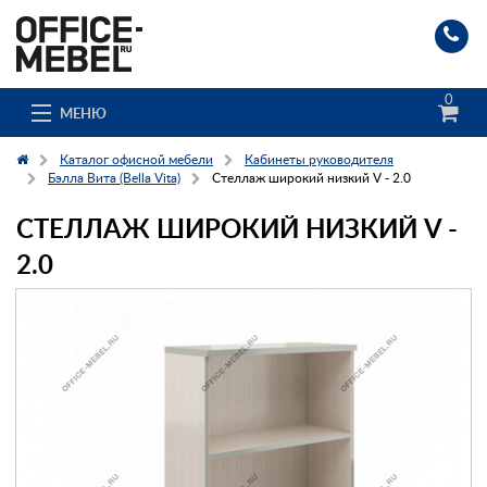
0
МЕНЮ
Каталог офисной мебели
Кабинеты руководителя
Бэлла Вита (Bella Vita)
Стеллаж широкий низкий V - 2.0
СТЕЛЛАЖ ШИРОКИЙ НИЗКИЙ V -
Каталог
2.0
О компании
Доставка и сборка
Гос. заказчикам
Клиенты
Заказ каталога