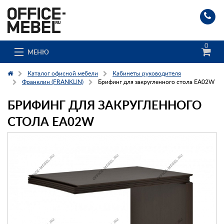
0
МЕНЮ
Каталог офисной мебели
Кабинеты руководителя
Франклин (FRANKLIN)
Брифинг для закругленного стола EA02W
БРИФИНГ ДЛЯ ЗАКРУГЛЕННОГО
Каталог
СТОЛА EA02W
О компании
Доставка и сборка
Гос. заказчикам
Клиенты
Заказ каталога