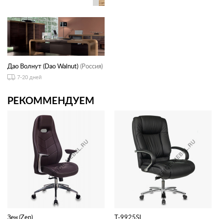
Дао Волнут (Dao Walnut)
(Россия)
7-20 дней
РЕКОММЕНДУЕМ
Зен (Zen)
T-9925SL