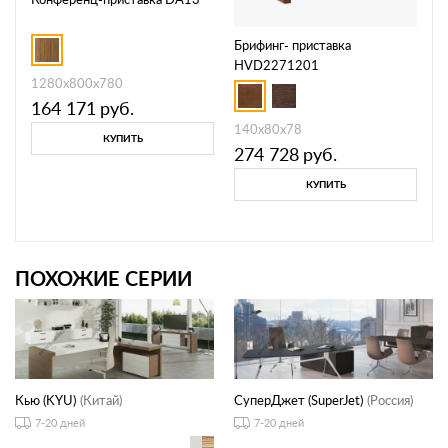
Брифинг- приставка
HVD2271201
1280x800x780
164 171
руб.
140x80x78
КУПИТЬ
274 728
руб.
КУПИТЬ
ПОХОЖИЕ СЕРИИ
Кью (KYU)
(Китай)
СуперДжет (SuperJet)
(Россия)
7-20 дней
7-20 дней