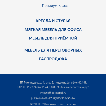
Премиум класс
КРЕСЛА И СТУЛЬЯ
МЯГКАЯ МЕБЕЛЬ ДЛЯ ОФИСА
МЕБЕЛЬ ДЛЯ ПРИЁМНОЙ
МЕБЕЛЬ ДЛЯ ПЕРЕГОВОРНЫХ
РАСПРОДАЖА
БП Румянцево, д. 4, стр. 2, подъезд 16, офис 624-В.
ОРГН: 1197746691174,
ООО "Офис мебель точка ру"
info@office-mebel.ru
(495) 662-48-27
,
8(800)333-55-26
© 2003—2026 www.office-mebel.ru