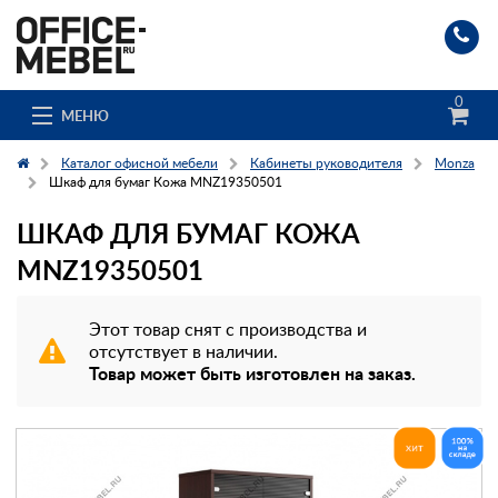
0
МЕНЮ
Каталог офисной мебели
Кабинеты руководителя
Monza
Шкаф для бумаг Кожа MNZ19350501
ШКАФ ДЛЯ БУМАГ КОЖА
Каталог
MNZ19350501
О компании
Этот товар снят с производства и
Доставка и сборка
отсутствует в наличии.
Товар может быть изготовлен на заказ.
Гос. заказчикам
Клиенты
Заказ каталога