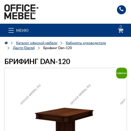
0
МЕНЮ
Каталог офисной мебели
Кабинеты руководителя
Данте (Dante)
Брифинг Dan-120
БРИФИНГ DAN-120
Каталог
О компании
Доставка и сборка
Гос. заказчикам
Клиенты
Заказ каталога