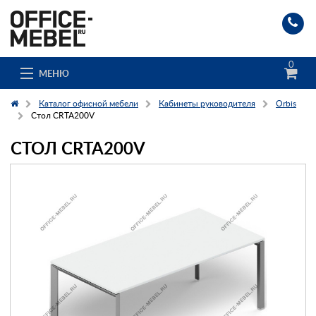
0
МЕНЮ
Каталог офисной мебели
Кабинеты руководителя
Orbis
Стол CRTA200V
СТОЛ CRTA200V
Каталог
О компании
Доставка и сборка
Гос. заказчикам
Клиенты
Заказ каталога