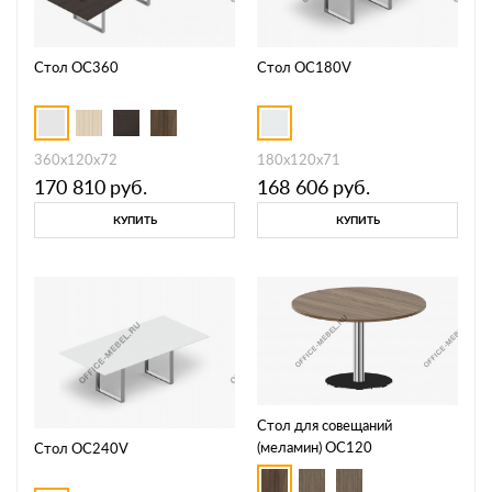
Стол OC360
Стол OC180V
360х120х72
180х120х71
170 810
руб.
168 606
руб.
КУПИТЬ
КУПИТЬ
Стол для совещаний
(меламин) OC120
Стол OC240V