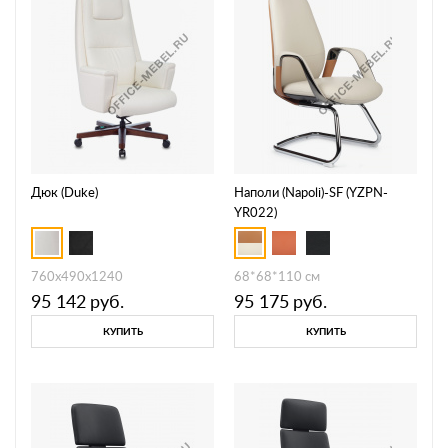
Дюк (Duke)
Наполи (Napoli)-SF (YZPN-
YR022)
760х490х1240
68*68*110 см
95 142
руб.
95 175
руб.
КУПИТЬ
КУПИТЬ