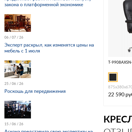
закона о платформенной экономике
06 / 07 / 26
Эксперт раскрыл, как изменятся цены на
мебель с 1 июля
T-9908AXSN
25 / 06 / 26
875х380х67
Роскошь для передвижения
22 590
ру
КРЕС
15 / 06 / 26
ОТЗЫ
Аскона представила свою экспертизу на