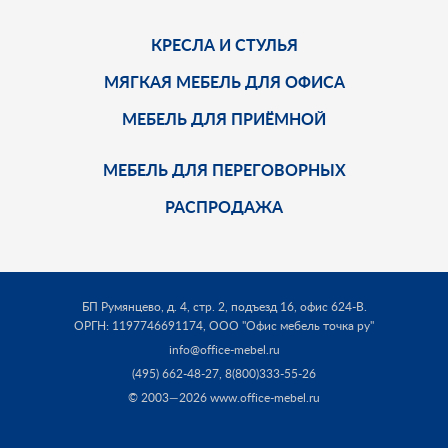
КРЕСЛА И СТУЛЬЯ
МЯГКАЯ МЕБЕЛЬ ДЛЯ ОФИСА
МЕБЕЛЬ ДЛЯ ПРИЁМНОЙ
МЕБЕЛЬ ДЛЯ ПЕРЕГОВОРНЫХ
РАСПРОДАЖА
БП Румянцево, д. 4, стр. 2, подъезд 16, офис 624-В.
ОРГН: 1197746691174,
ООО "Офис мебель точка ру"
info@office-mebel.ru
(495) 662-48-27
,
8(800)333-55-26
© 2003—2026 www.office-mebel.ru