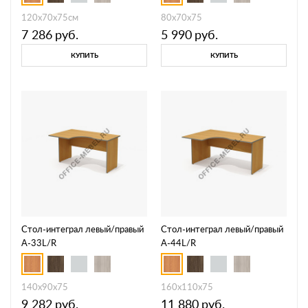
120x70x75см
80x70x75
7 286
руб.
5 990
руб.
КУПИТЬ
КУПИТЬ
Стол-интеграл левый/правый
Стол-интеграл левый/правый
А-33L/R
А-44L/R
140x90x75
160x110x75
9 282
руб.
11 880
руб.