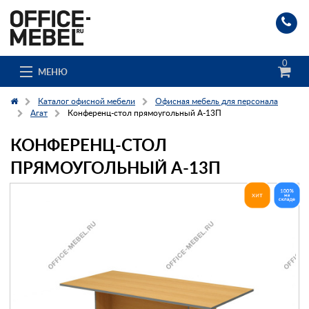
0
МЕНЮ
Каталог офисной мебели
Офисная мебель для персонала
Агат
Конференц-стол прямоугольный А-13П
КОНФЕРЕНЦ-СТОЛ
Каталог
ПРЯМОУГОЛЬНЫЙ А-13П
О компании
Доставка и сборка
Гос. заказчикам
Клиенты
Заказ каталога