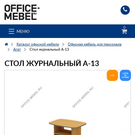
0
МЕНЮ
Каталог офисной мебели
Офисная мебель для персонала
Агат
Стол журнальный А-13
СТОЛ ЖУРНАЛЬНЫЙ А-13
Каталог
О компании
Доставка и сборка
Гос. заказчикам
Клиенты
Заказ каталога