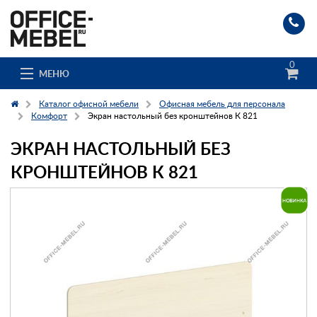
0
МЕНЮ
Каталог офисной мебели
Офисная мебель для персонала
Комфорт
Экран настольный без кронштейнов К 821
ЭКРАН НАСТОЛЬНЫЙ БЕЗ
Каталог
КРОНШТЕЙНОВ К 821
О компании
Доставка и сборка
Гос. заказчикам
Клиенты
Заказ каталога