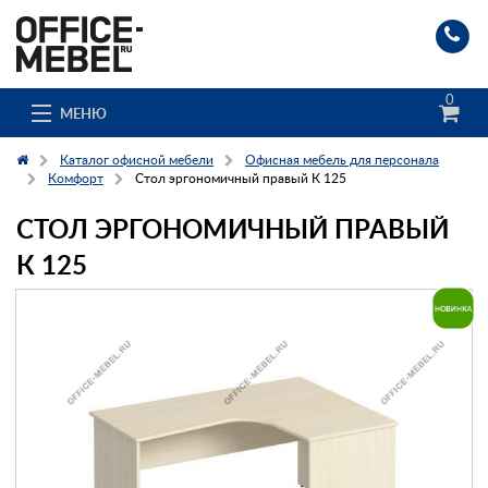
0
МЕНЮ
Каталог офисной мебели
Офисная мебель для персонала
Комфорт
Стол эргономичный правый К 125
СТОЛ ЭРГОНОМИЧНЫЙ ПРАВЫЙ
Каталог
К 125
О компании
Доставка и сборка
Гос. заказчикам
Клиенты
Заказ каталога