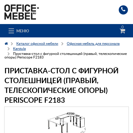
0
МЕНЮ
Каталог офисной мебели
Офисная мебель для персонала
Karstula
Приставка-стол с фигурной столешницей (правый, телескопические
опоры) Periscope F2183
Каталог
ПРИСТАВКА-СТОЛ С ФИГУРНОЙ
О компании
СТОЛЕШНИЦЕЙ (ПРАВЫЙ,
Доставка и сборка
ТЕЛЕСКОПИЧЕСКИЕ ОПОРЫ)
PERISCOPE F2183
Гос. заказчикам
Клиенты
Заказ каталога