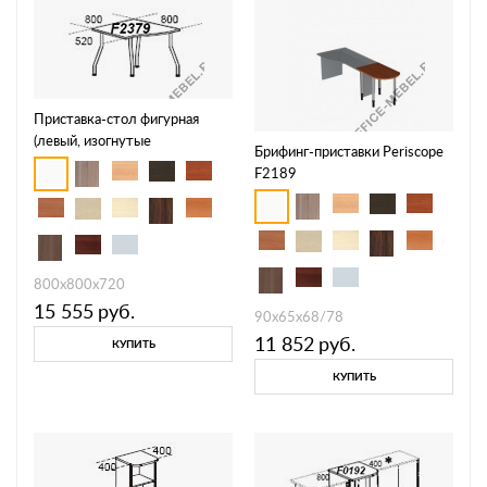
Приставка-стол фигурная
(левый, изогнутые
Брифинг-приставки Periscope
металлические ноги) Fansy
F2189
F2380
800х800х720
15 555
руб.
90х65х68/78
11 852
руб.
КУПИТЬ
КУПИТЬ