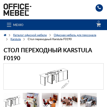
0
МЕНЮ
Каталог офисной мебели
Офисная мебель для персонала
Karstula
Стол переходный Karstula F0190
СТОЛ ПЕРЕХОДНЫЙ KARSTULA
Каталог
F0190
О компании
Доставка и сборка
Гос. заказчикам
Клиенты
Заказ каталога