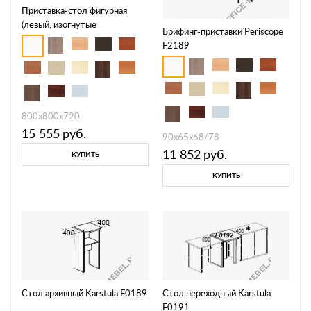
Приставка-стол фигурная
(левый, изогнутые
Брифинг-приставки Periscope
металлические ноги) Fansy
F2189
F2380
800х800х720
15 555
руб.
90х65х68/78
11 852
руб.
КУПИТЬ
КУПИТЬ
Стол архивный Karstula F0189
Стол переходный Karstula
F0191