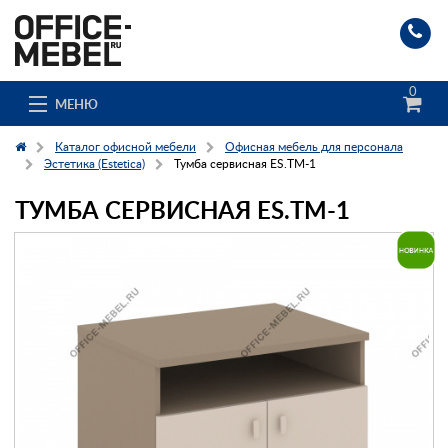
0
МЕНЮ
Каталог офисной мебели
Офисная мебель для персонала
Эстетика (Estetica)
Тумба сервисная ES.ТМ-1
ТУМБА СЕРВИСНАЯ ES.ТМ-1
Каталог
О компании
Доставка и сборка
Гос. заказчикам
Клиенты
Заказ каталога