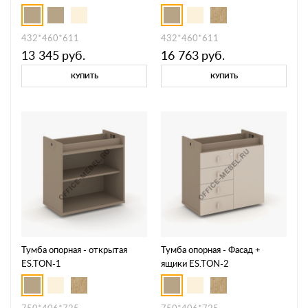
432*460*611
432*460*611
13 345
руб.
16 763
руб.
КУПИТЬ
КУПИТЬ
Тумба опорная - открытая
Тумба опорная - Фасад +
ES.TON-1
ящики ES.TON-2
750*406*725
750*406*725