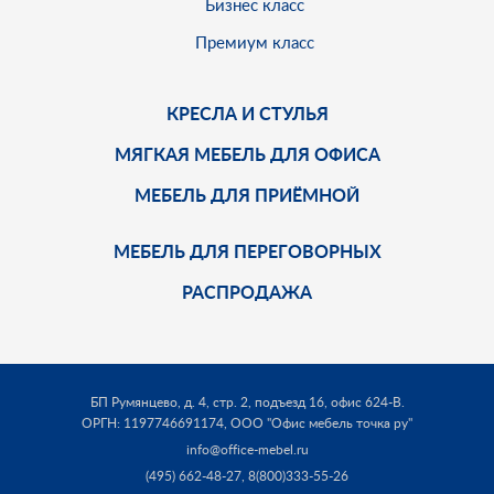
Бизнес класс
Премиум класс
КРЕСЛА И СТУЛЬЯ
МЯГКАЯ МЕБЕЛЬ ДЛЯ ОФИСА
МЕБЕЛЬ ДЛЯ ПРИЁМНОЙ
МЕБЕЛЬ ДЛЯ ПЕРЕГОВОРНЫХ
РАСПРОДАЖА
БП Румянцево, д. 4, стр. 2, подъезд 16, офис 624-В.
ОРГН: 1197746691174,
ООО "Офис мебель точка ру"
info@office-mebel.ru
(495) 662-48-27
,
8(800)333-55-26