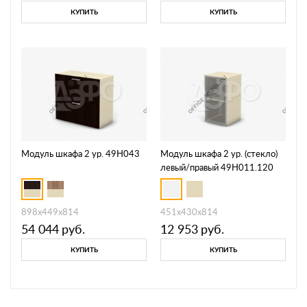
КУПИТЬ
КУПИТЬ
Модуль шкафа 2 ур. 49H043
Модуль шкафа 2 ур. (стекло)
левый/правый 49H011.120
L/R
898х449х814
451х430х814
54 044
руб.
12 953
руб.
КУПИТЬ
КУПИТЬ