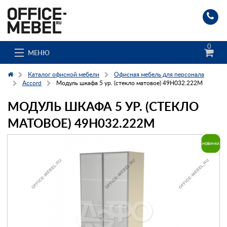
0
МЕНЮ
Каталог офисной мебели
Офисная мебель для персонала
Accord
Модуль шкафа 5 ур. (стекло матовое) 49H032.222M
МОДУЛЬ ШКАФА 5 УР. (СТЕКЛО
Каталог
МАТОВОЕ) 49H032.222M
О компании
Доставка и сборка
Гос. заказчикам
Клиенты
Заказ каталога