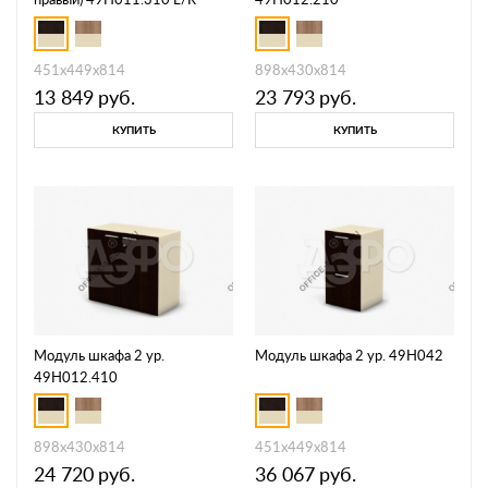
451х449х814
898х430х814
13 849
руб.
23 793
руб.
КУПИТЬ
КУПИТЬ
Модуль шкафа 2 ур.
Модуль шкафа 2 ур. 49H042
49H012.410
898х430х814
451х449х814
24 720
руб.
36 067
руб.