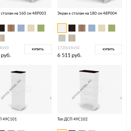
к столам на 160 см 48P003
Экран к столам на 180 см 48P004
8х50
1720х18х50
КУПИТЬ
КУПИТЬ
руб.
6 511
руб.
П 49C101
Топ ДСП 49C102