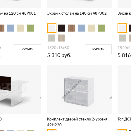
ам на 120 см 48P001
Экран к столам на 140 см 48P002
Экран 
0
1320х18х50
1520х1
КУПИТЬ
КУПИТЬ
.
5 310
руб.
5 816
0
Комплект дверей стекло 2-уровня
Топ ДС
49H220