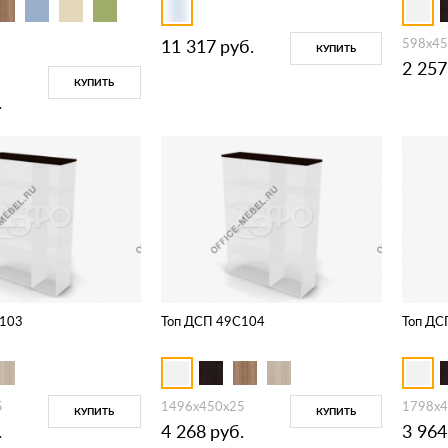
11 317
руб.
598х45
КУПИТЬ
2 257
КУПИТЬ
.
C103
Топ ДСП 49C104
Топ ДС
5
1496х450х25
1798х4
КУПИТЬ
КУПИТЬ
.
4 268
руб.
3 964