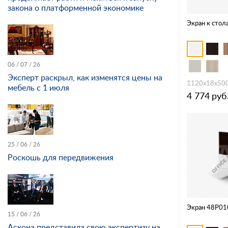
закона о платформенной экономике
Экран к стол
06 / 07 / 26
Эксперт раскрыл, как изменятся цены на
1120х18х50
мебель с 1 июля
4 774
руб
25 / 06 / 26
Роскошь для передвижения
Экран 48P01
15 / 06 / 26
Аскона представила свою экспертизу на