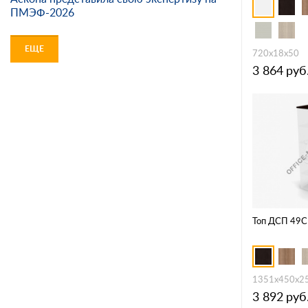
ПМЭФ-2026
ЕЩЕ
720х18х50
3 864
руб
Топ ДСП 49
1351х450х2
3 892
руб