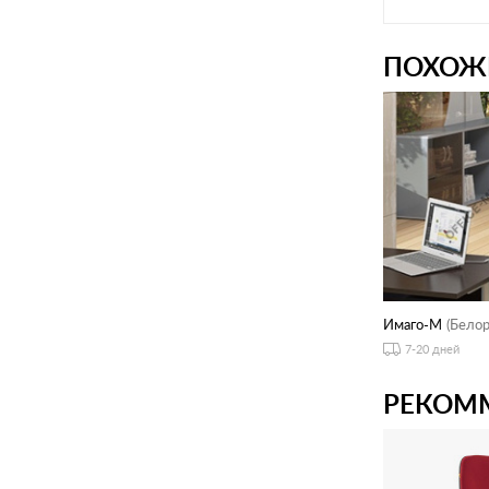
ПОХОЖ
Имаго-М
(Белор
7-20 дней
РЕКОМ