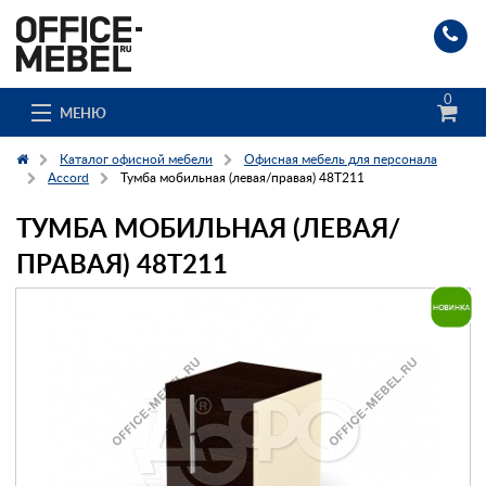
0
МЕНЮ
Каталог офисной мебели
Офисная мебель для персонала
Accord
Тумба мобильная (левая/правая) 48T211
ТУМБА МОБИЛЬНАЯ (ЛЕВАЯ/
Каталог
ПРАВАЯ) 48T211
О компании
Доставка и сборка
Гос. заказчикам
Клиенты
Заказ каталога