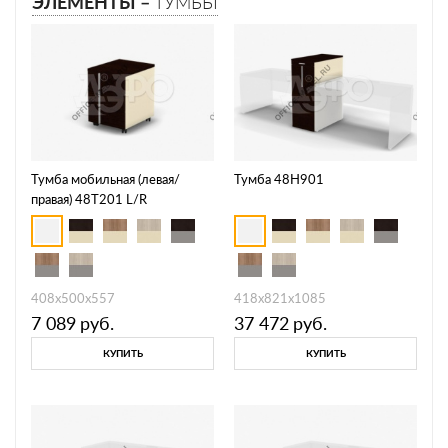
ЭЛЕМЕНТЫ –
ТУМБЫ
Тумба мобильная (левая/
Тумба 48H901
правая) 48T201 L/R
408х500х557
418х821х1085
7 089
руб.
37 472
руб.
КУПИТЬ
КУПИТЬ