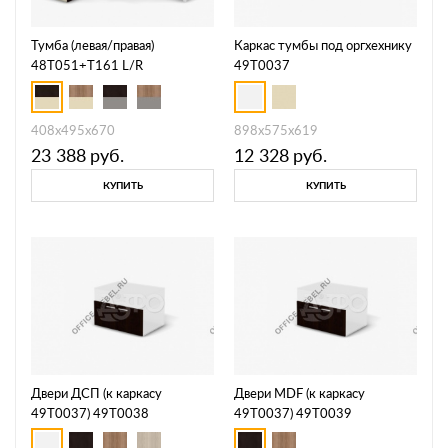
Тумба (левая/правая)
Каркас тумбы под оргхехнику
48T051+T161 L/R
49T0037
408х495х670
898х575х619
23 388
руб.
12 328
руб.
КУПИТЬ
КУПИТЬ
Двери ДСП (к каркасу
Двери MDF (к каркасу
49T0037) 49T0038
49T0037) 49T0039