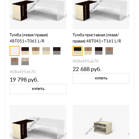
Тумба (левая/правая)
Тумба приставная (левая/
48T051+T061 L/R
правая) 48T041+T161 L/R
408х495х670
22 688
руб.
408х495х670
19 798
руб.
КУПИТЬ
КУПИТЬ