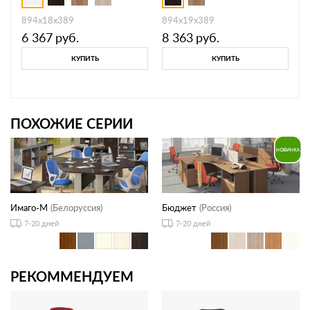
894х18х389
894х19х389
6 367
руб.
8 363
руб.
КУПИТЬ
КУПИТЬ
ПОХОЖИЕ СЕРИИ
Имаго-М
(Белоруссия)
Бюджет
(Россия)
7-20 дней
7-20 дней
РЕКОММЕНДУЕМ