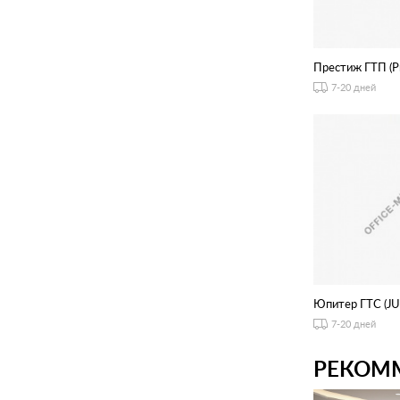
Престиж ГТП (Pr
7-20 дней
Юпитер ГТС (JU
7-20 дней
РЕКОМ