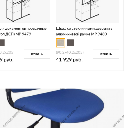
ля документов прозрачные
Шкаф со стеклянными дверьми в
(топ ДСП) МР 9479
алюминиевой рамке МР 9480
0.2x205)
(90.2x40.2x205)
КУПИТЬ
КУПИТЬ
9
руб.
41 929
руб.