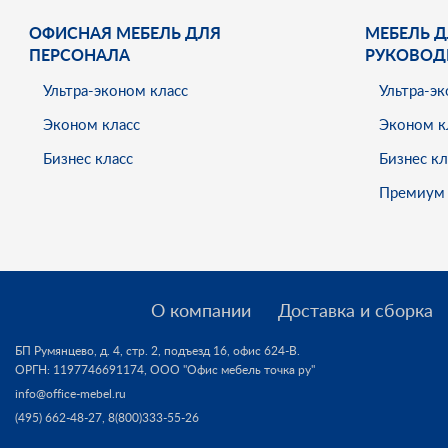
ОФИСНАЯ МЕБЕЛЬ ДЛЯ
МЕБЕЛЬ Д
ПЕРСОНАЛА
РУКОВОД
Ультра-эконом класс
Ультра-эк
Эконом класс
Эконом к
Бизнес класс
Бизнес кл
Премиум 
О компании
Доставка и сборка
БП Румянцево, д. 4, стр. 2, подъезд 16, офис 624-В.
ОРГН: 1197746691174,
ООО "Офис мебель точка ру"
info@office-mebel.ru
(495) 662-48-27
,
8(800)333-55-26