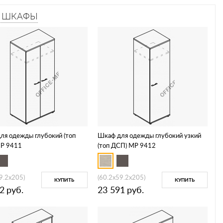
–
ШКАФЫ
ля одежды глубокий (топ
Шкаф для одежды глубокий узкий
Р 9411
(топ ДСП) МР 9412
9.2x205)
(60.2x59.2x205)
КУПИТЬ
КУПИТЬ
2
руб.
23 591
руб.