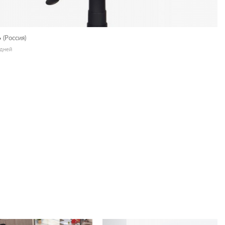
6
(Россия)
 дней