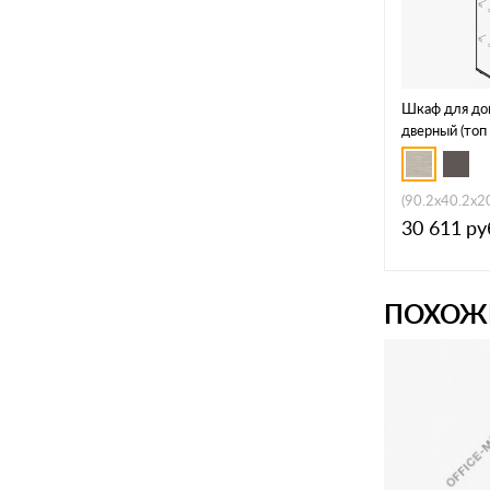
Шкаф для до
дверный (то
(90.2x40.2x2
30 611
ру
ПОХОЖ