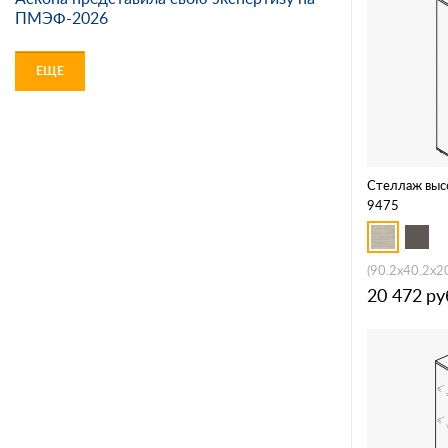
ПМЭФ-2026
ЕЩЕ
Стеллаж выс
9475
(90.2x40.2x2
20 472
ру