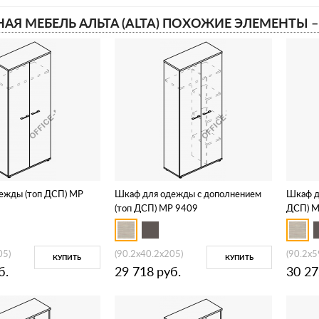
АЯ МЕБЕЛЬ АЛЬТА (ALTA) ПОХОЖИЕ ЭЛЕМЕНТЫ 
ежды (топ ДСП) МР
Шкаф для одежды c дополнением
Шкаф д
(топ ДСП) МР 9409
ДСП) М
05)
(90.2x40.2x205)
(90.2x5
КУПИТЬ
КУПИТЬ
б.
29 718
руб.
30 27