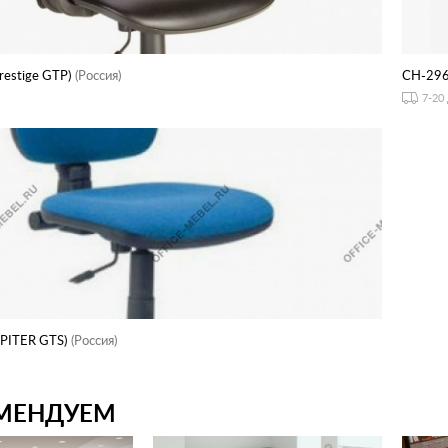
estige GTP)
(Россия)
CH-29
7-20
PITER GTS)
(Россия)
МЕНДУЕМ