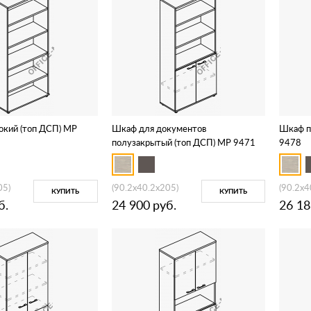
окий (топ ДСП) МР
Шкаф для документов
Шкаф п
полузакрытый (топ ДСП) МР 9471
9478
05)
(90.2x40.2x205)
(90.2x4
КУПИТЬ
КУПИТЬ
б.
24 900
руб.
26 18