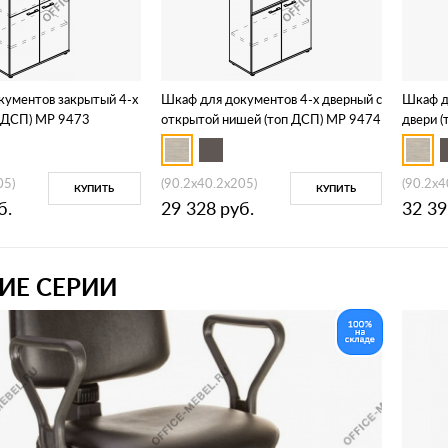
кументов закрытый 4-х
Шкаф для документов 4-х дверный с
Шкаф д
п ДСП) МР 9473
открытой нишей (топ ДСП) МР 9474
двери 
05)
(90.2x40.2x205)
(90.2x4
КУПИТЬ
КУПИТЬ
б.
29 328
руб.
32 39
ИЕ СЕРИИ