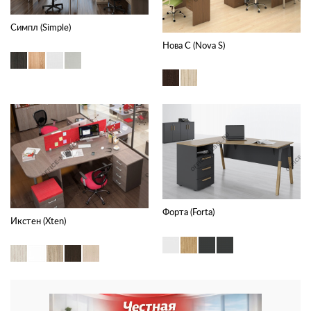
Симпл (Simple)
Нова С (Nova S)
Форта (Forta)
Икстен (Xten)