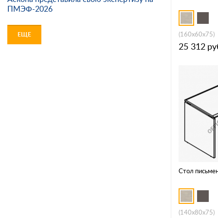
ПМЭФ-2026
(160x60x75)
ЕЩЕ
25 312
ру
Стол письме
(140x80x75)