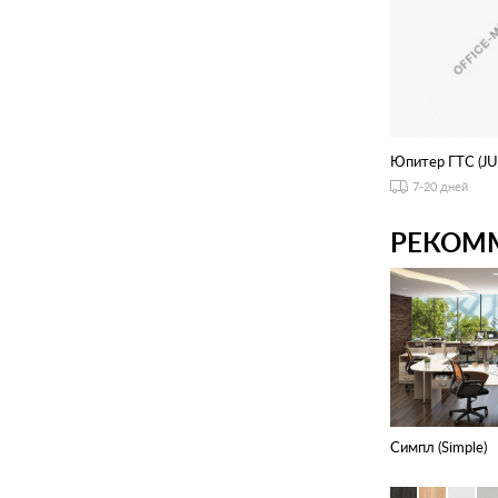
Юпитер ГТС (JU
7-20 дней
РЕКОМ
Симпл (Simple)