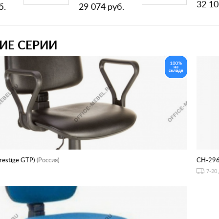
32 10
б.
29 074
руб.
ИЕ СЕРИИ
estige GTP)
(Россия)
CH-29
7-20