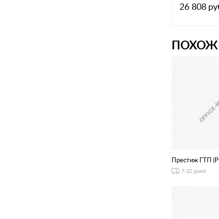
26 808
ру
ПОХОЖ
Престиж ГТП (Pr
7-20 дней