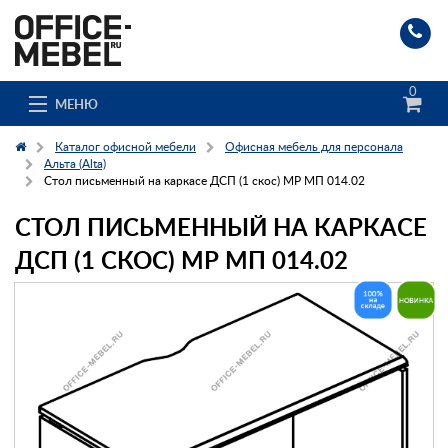
0
МЕНЮ
Каталог офисной мебели
Офисная мебель для персонала
Альта (Alta)
Стол письменный на каркасе ДСП (1 скос) МР МП 014.02
Каталог
СТОЛ ПИСЬМЕННЫЙ НА КАРКАСЕ
О компании
ДСП (1 СКОС) МР МП 014.02
Доставка и сборка
Гос. заказчикам
Клиенты
Заказ каталога