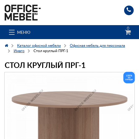
0
МЕНЮ
Каталог офисной мебели
Офисная мебель для персонала
Имаго
Стол круглый ПРГ-1
СТОЛ КРУГЛЫЙ ПРГ-1
Каталог
О компании
Доставка и сборка
Гос. заказчикам
Клиенты
Заказ каталога