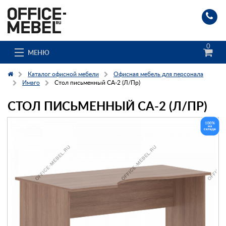
0
МЕНЮ
Каталог офисной мебели
Офисная мебель для персонала
Имаго
Стол письменный СА-2 (Л/Пр)
СТОЛ ПИСЬМЕННЫЙ СА-2 (Л/ПР)
Каталог
О компании
Доставка и сборка
Гос. заказчикам
Клиенты
Заказ каталога