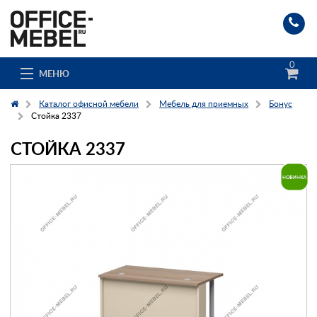
0
МЕНЮ
Каталог офисной мебели
Мебель для приемных
Бонус
Стойка 2337
СТОЙКА 2337
Каталог
О компании
Доставка и сборка
Гос. заказчикам
Клиенты
Заказ каталога