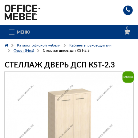
0
МЕНЮ
Каталог офисной мебели
Кабинеты руководителя
Ферст (First)
Стеллаж дверь дсп KST-2.3
СТЕЛЛАЖ ДВЕРЬ ДСП KST-2.3
Каталог
О компании
Доставка и сборка
Гос. заказчикам
Клиенты
Заказ каталога