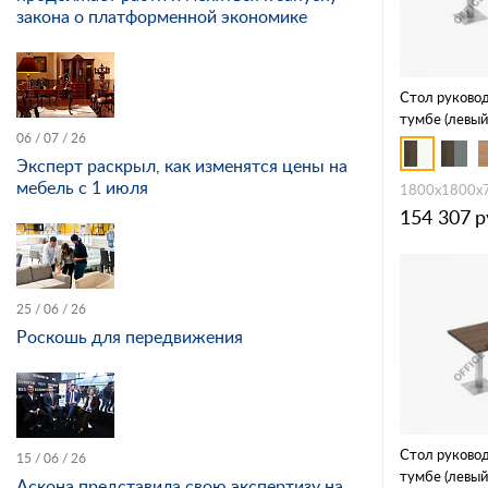
закона о платформенной экономике
Стол руковод
тумбе (левый
06 / 07 / 26
Эксперт раскрыл, как изменятся цены на
мебель с 1 июля
1800x1800x
154 307
р
25 / 06 / 26
Роскошь для передвижения
Стол руковод
15 / 06 / 26
тумбе (левый
Аскона представила свою экспертизу на