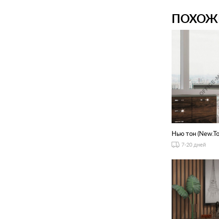
ПОХОЖ
Нью тон (New.To
7-20 дней