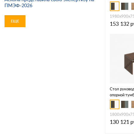
ПМЭФ-2026
1980x900x7
ЕЩЕ
153 132
р
Стол руковод
опорной тумб
109
1800x900x7
130 121
р