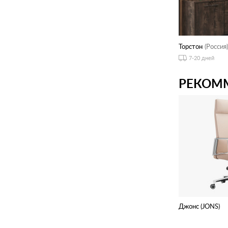
Торстон
(Россия)
7-20 дней
РЕКОМ
Джонс (JONS)