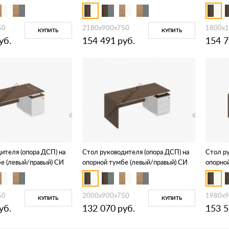
107
50
2180x900x750
1800x
КУПИТЬ
КУПИТЬ
уб.
154 491
руб.
154 
ителя (опора ДСП) на
Стол руководителя (опора ДСП) на
Стол ру
е (левый/правый) СИ
опорной тумбе (левый/правый) СИ
опорно
110
111
50
2000x900x750
1980x9
КУПИТЬ
КУПИТЬ
уб.
132 070
руб.
153 