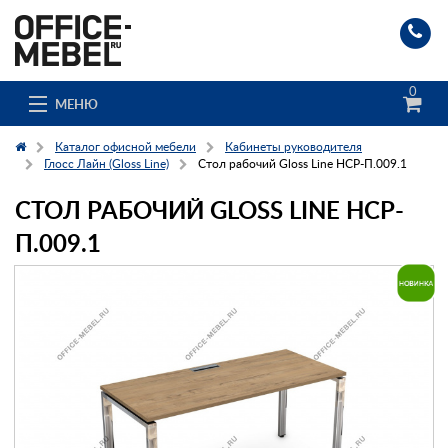
0
МЕНЮ
Каталог офисной мебели
Кабинеты руководителя
Глосс Лайн (Gloss Line)
Стол рабочий Gloss Line НСР-П.009.1
СТОЛ РАБОЧИЙ GLOSS LINE НСР-
Каталог
П.009.1
О компании
Доставка и сборка
Гос. заказчикам
Клиенты
Заказ каталога