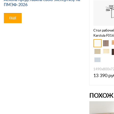
ПМЭФ-2026
ЕЩЕ
Стол рабочий
Karstula F01
1490х800х7
13 390
ру
ПОХОЖ