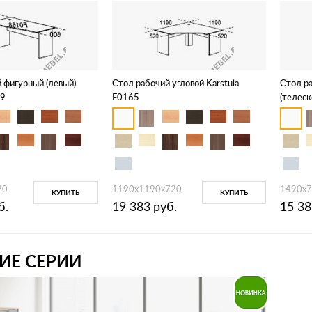
 фигурный (левый)
Стол рабочий угловой Karstula
Стол р
69
F0165
(телеск
F2102
20
1190х1190х720
1490х7
КУПИТЬ
КУПИТЬ
б.
19 383
руб.
15 38
ИЕ СЕРИИ