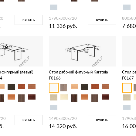
20
1790х800х720
800х80
КУПИТЬ
КУПИТЬ
.
11 336
руб.
7 680
 фигурный (левый)
Стол рабочий фигурный Karstula
Стол ра
44
F0166
F0167
720
1490х800х720
1790х8
КУПИТЬ
КУПИТЬ
б.
14 320
руб.
16 00