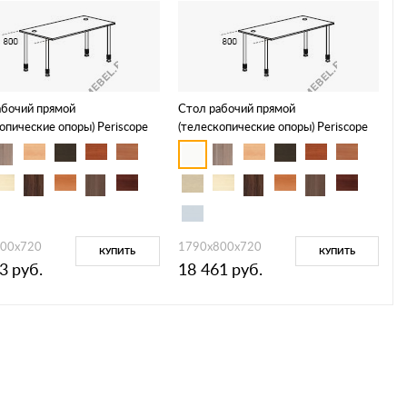
абочий прямой
Стол рабочий прямой
опические опоры) Periscope
(телескопические опоры) Periscope
F2103
00х720
1790х800х720
КУПИТЬ
КУПИТЬ
3
руб.
18 461
руб.