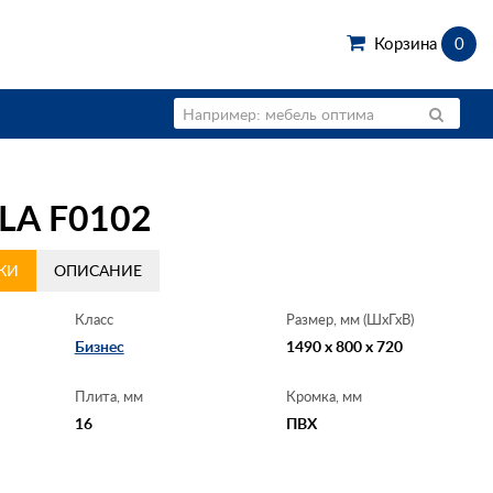
Корзина
0
A F0102
КИ
ОПИСАНИЕ
Класс
Размер, мм (ШхГхВ)
Бизнес
1490 x 800 x 720
Плита, мм
Кромка, мм
16
ПВХ