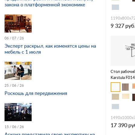
закона о платформенной экономике
1190х800х7
9 327
руб
06 / 07 / 26
Эксперт раскрыл, как изменятся цены на
мебель с 1 июля
Стол рабочий
Karstula F01
25 / 06 / 26
Роскошь для передвижения
1490х1000х
17 390
ру
15 / 06 / 26
Аскона представила свою экспертизу на