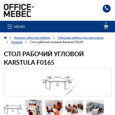
0
МЕНЮ
Каталог офисной мебели
Офисная мебель для персонала
Karstula
Стол рабочий угловой Karstula F0165
СТОЛ РАБОЧИЙ УГЛОВОЙ
Каталог
KARSTULA F0165
О компании
Доставка и сборка
Гос. заказчикам
Клиенты
Заказ каталога