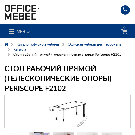
0
МЕНЮ
Каталог офисной мебели
Офисная мебель для персонала
Karstula
Стол рабочий прямой (телескопические опоры) Periscope F2102
Каталог
СТОЛ РАБОЧИЙ ПРЯМОЙ
О компании
(ТЕЛЕСКОПИЧЕСКИЕ ОПОРЫ)
PERISCOPE F2102
Доставка и сборка
Гос. заказчикам
Клиенты
Заказ каталога