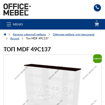
0
МЕНЮ
Каталог офисной мебели
Офисная мебель для персонала
Accord
Топ MDF 49C137
ТОП MDF 49C137
Каталог
О компании
Доставка и сборка
Гос. заказчикам
Клиенты
Заказ каталога