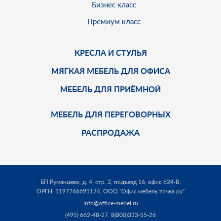
Бизнес класс
Премиум класс
КРЕСЛА И СТУЛЬЯ
МЯГКАЯ МЕБЕЛЬ ДЛЯ ОФИСА
МЕБЕЛЬ ДЛЯ ПРИЁМНОЙ
МЕБЕЛЬ ДЛЯ ПЕРЕГОВОРНЫХ
РАСПРОДАЖА
БП Румянцево, д. 4, стр. 2, подъезд 16, офис 624-В.
ОРГН: 1197746691174,
ООО "Офис мебель точка ру"
info@office-mebel.ru
(495) 662-48-27
,
8(800)333-55-26