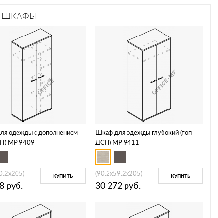
–
ШКАФЫ
ля одежды c дополнением
Шкаф для одежды глубокий (топ
СП) МР 9409
ДСП) МР 9411
0.2x205)
(90.2x59.2x205)
КУПИТЬ
КУПИТЬ
8
руб.
30 272
руб.