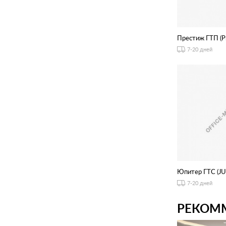
Престиж ГТП (Pr
7-20 дней
Юпитер ГТС (JU
7-20 дней
РЕКОМ