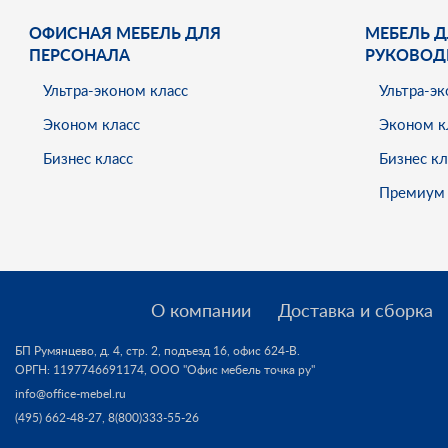
ОФИСНАЯ МЕБЕЛЬ ДЛЯ
МЕБЕЛЬ Д
ПЕРСОНАЛА
РУКОВОД
Ультра-эконом класс
Ультра-эк
Эконом класс
Эконом к
Бизнес класс
Бизнес кл
Премиум 
О компании
Доставка и сборка
БП Румянцево, д. 4, стр. 2, подъезд 16, офис 624-В.
ОРГН: 1197746691174,
ООО "Офис мебель точка ру"
info@office-mebel.ru
(495) 662-48-27
,
8(800)333-55-26