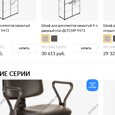
кументов закрытый
Шкаф для документов закрытый 4-х
Шкаф д
Р 9472
дверный (топ ДСП) МР 9473
открыт
05)
(90.2x40.2x205)
(90.2x4
КУПИТЬ
КУПИТЬ
б.
30 611
руб.
29 32
ИЕ СЕРИИ