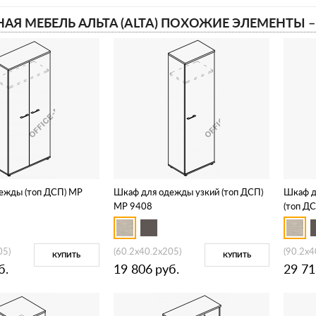
АЯ МЕБЕЛЬ АЛЬТА (ALTA) ПОХОЖИЕ ЭЛЕМЕНТЫ 
ежды (топ ДСП) МР
Шкаф для одежды узкий (топ ДСП)
Шкаф д
МР 9408
(топ Д
05)
(60.2x40.2x205)
(90.2x4
КУПИТЬ
КУПИТЬ
б.
19 806
руб.
29 71