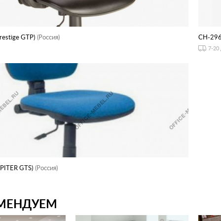
estige GTP)
(Россия)
CH-29
7-20
PITER GTS)
(Россия)
МЕНДУЕМ