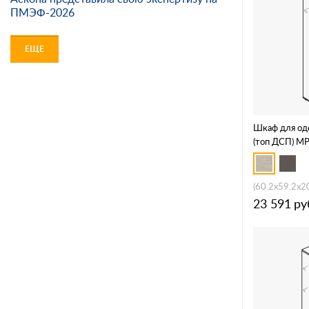
ПМЭФ-2026
ЕЩЕ
Шкаф для од
(топ ДСП) М
(60.2x59.2x2
23 591
ру