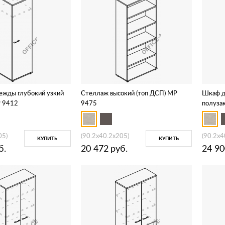
ежды глубокий узкий
Стеллаж высокий (топ ДСП) МР
Шкаф д
Р 9412
9475
полуза
05)
(90.2x40.2x205)
(90.2x4
КУПИТЬ
КУПИТЬ
б.
20 472
руб.
24 90