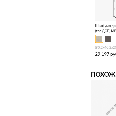
Шкаф для до
(топ ДСП) М
(90.2x40.2x2
29 197
ру
ПОХОЖ