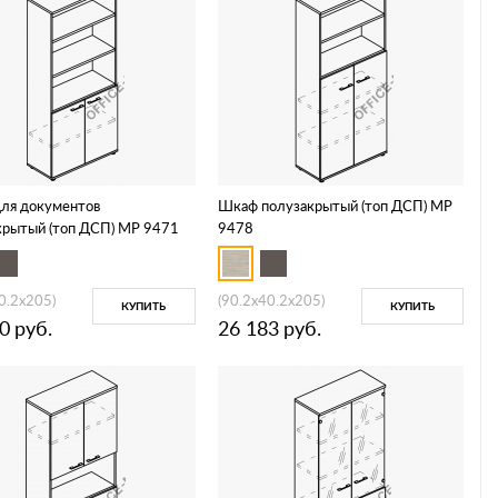
ля документов
Шкаф полузакрытый (топ ДСП) МР
крытый (топ ДСП) МР 9471
9478
0.2x205)
(90.2x40.2x205)
КУПИТЬ
КУПИТЬ
0
руб.
26 183
руб.