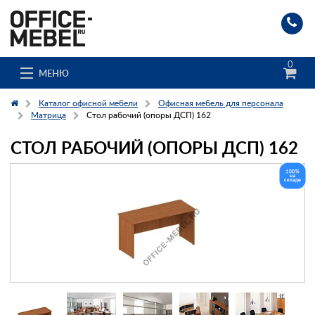
0
МЕНЮ
Каталог офисной мебели
Офисная мебель для персонала
Матрица
Стол рабочий (опоры ДСП) 162
СТОЛ РАБОЧИЙ (ОПОРЫ ДСП) 162
Каталог
О компании
Доставка и сборка
Гос. заказчикам
Клиенты
Заказ каталога