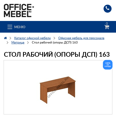
0
МЕНЮ
Каталог офисной мебели
Офисная мебель для персонала
Матрица
Стол рабочий (опоры ДСП) 163
СТОЛ РАБОЧИЙ (ОПОРЫ ДСП) 163
Каталог
О компании
Доставка и сборка
Гос. заказчикам
Клиенты
Заказ каталога