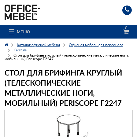
0
МЕНЮ
Каталог офисной мебели
Офисная мебель для персонала
Karstula
Стол для брифинга круглый (телескопические металлические ноги,
мобильный) Periscope F2247
Каталог
СТОЛ ДЛЯ БРИФИНГА КРУГЛЫЙ
О компании
(ТЕЛЕСКОПИЧЕСКИЕ
Доставка и сборка
МЕТАЛЛИЧЕСКИЕ НОГИ,
МОБИЛЬНЫЙ) PERISCOPE F2247
Гос. заказчикам
Клиенты
Заказ каталога