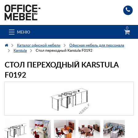
0
МЕНЮ
Каталог офисной мебели
Офисная мебель для персонала
Karstula
Стол переходный Karstula F0192
СТОЛ ПЕРЕХОДНЫЙ KARSTULA
Каталог
F0192
О компании
Доставка и сборка
Гос. заказчикам
Клиенты
Заказ каталога