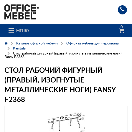
0
МЕНЮ
Каталог офисной мебели
Офисная мебель для персонала
Karstula
Стол рабочий фигурный (правый, изогнутые металлические ноги)
Fansy F2368
Каталог
СТОЛ РАБОЧИЙ ФИГУРНЫЙ
О компании
(ПРАВЫЙ, ИЗОГНУТЫЕ
Доставка и сборка
МЕТАЛЛИЧЕСКИЕ НОГИ) FANSY
F2368
Гос. заказчикам
Клиенты
Заказ каталога