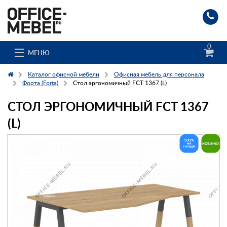
0
МЕНЮ
Каталог офисной мебели
Офисная мебель для персонала
Форта (Forta)
Стол эргономичный FCT 1367 (L)
СТОЛ ЭРГОНОМИЧНЫЙ FCT 1367
Каталог
(L)
О компании
Доставка и сборка
Гос. заказчикам
Клиенты
Заказ каталога