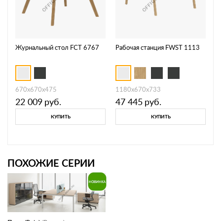
Журнальный стол FCT 6767
Рабочая станция FWST 1113
670х670х475
1180х670х733
22 009
руб.
47 445
руб.
КУПИТЬ
КУПИТЬ
ПОХОЖИЕ СЕРИИ