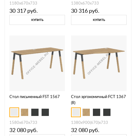
1180х670х733
1380x670x733
30 317
руб.
30 316
руб.
КУПИТЬ
КУПИТЬ
Стол письменный FST 1567
Стол эргономичный FCT 1367
(R)
1580x670x733
1380х900(670)х733
32 080
руб.
32 080
руб.