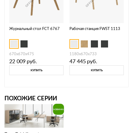
Журнальный стол FCT 6767
Рабочая станция FWST 1113
670х670х475
1180х670х733
22 009
руб.
47 445
руб.
КУПИТЬ
КУПИТЬ
ПОХОЖИЕ СЕРИИ