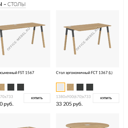
Ы –
СТОЛЫ
исьменный FST 1567
Стол эргономичный FCT 1367 (L)
70x733
1380х900(670)х733
КУПИТЬ
КУПИТЬ
0
руб.
33 205
руб.