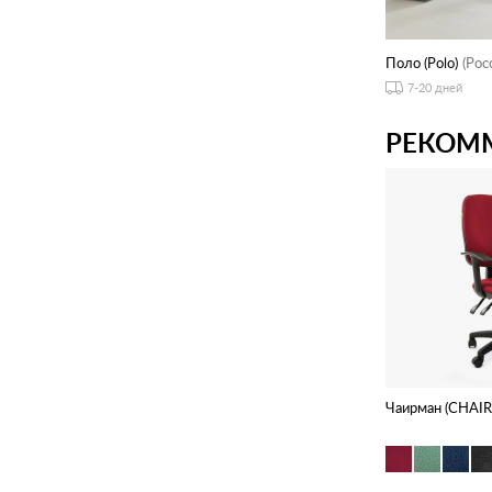
Поло (Polo)
(Рос
7-20 дней
РЕКОМ
Чаирман (CHAI