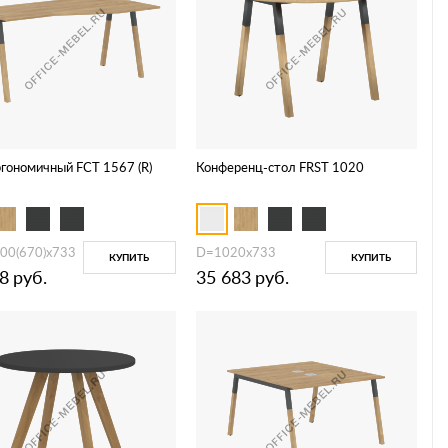
ргономичный FCT 1567 (R)
Конференц-стол FRST 1020
00(670)х733
D=1020х733
КУПИТЬ
КУПИТЬ
8
руб.
35 683
руб.