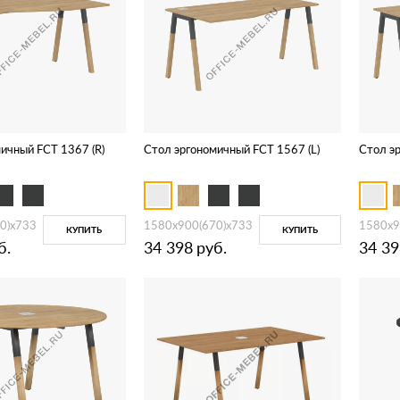
ичный FCT 1367 (R)
Стол эргономичный FCT 1567 (L)
Стол э
0)х733
1580х900(670)х733
1580х9
КУПИТЬ
КУПИТЬ
б.
34 398
руб.
34 39