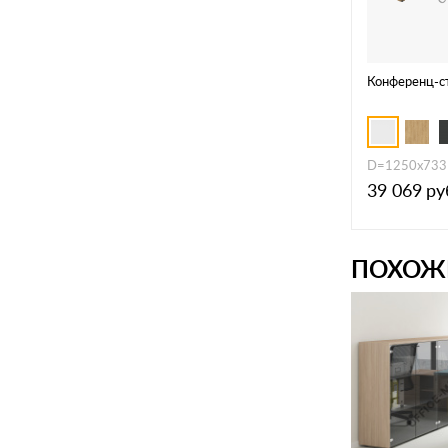
Конференц-с
D=1250х733
39 069
ру
ПОХОЖ