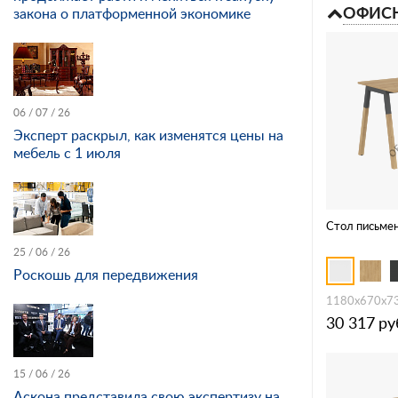
ОФИСН
закона о платформенной экономике
06 / 07 / 26
Эксперт раскрыл, как изменятся цены на
мебель с 1 июля
Стол письме
25 / 06 / 26
Роскошь для передвижения
1180х670х7
30 317
ру
15 / 06 / 26
Аскона представила свою экспертизу на