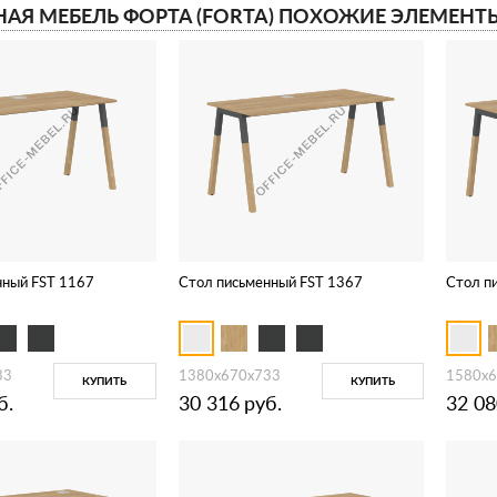
АЯ МЕБЕЛЬ ФОРТА (FORTA) ПОХОЖИЕ ЭЛЕМЕНТ
нный FST 1167
Стол письменный FST 1367
Стол п
33
1380x670x733
1580x6
КУПИТЬ
КУПИТЬ
б.
30 316
руб.
32 08