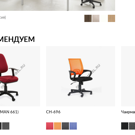
сия)
МЕНДУЕМ
RMAN 661)
CH-696
Чаирма